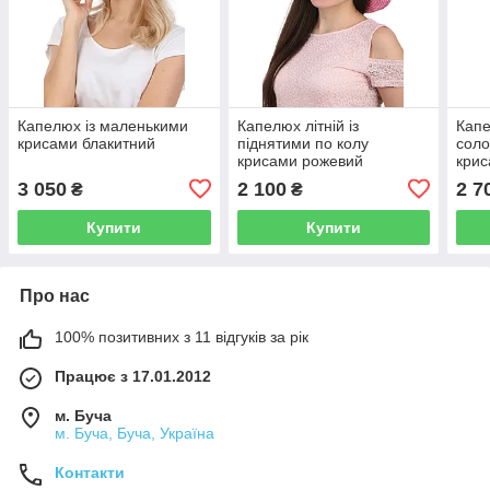
Капелюх із маленькими
Капелюх літній із
Капе
крисами блакитний
піднятими по колу
соло
крисами рожевий
кри
3 050
2 100
2 7
₴
₴
Купити
Купити
Про нас
100% позитивних з 11 відгуків за рік
Працює з 17.01.2012
м. Буча
м. Буча, Буча, Україна
Контакти