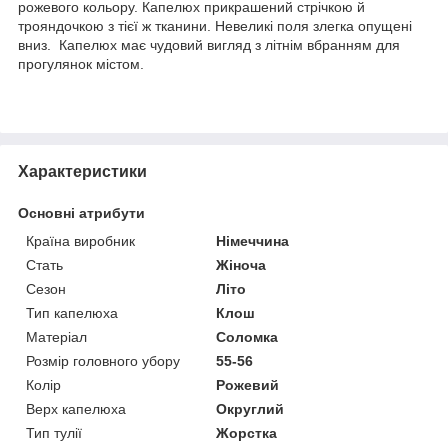
рожевого кольору. Капелюх прикрашений стрічкою й
трояндочкою з тієї ж тканини. Невеликі поля злегка опущені
вниз. Капелюх має чудовий вигляд з літнім вбранням для
прогулянок містом.
Характеристики
Основні атрибути
Країна виробник
Німеччина
Стать
Жіноча
Сезон
Літо
Тип капелюха
Клош
Матеріал
Соломка
Розмір головного убору
55-56
Колір
Рожевий
Верх капелюха
Округлий
Тип тулії
Жорстка