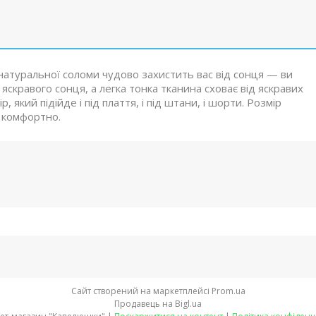
натуральної соломи чудово захистить вас від сонця — ви
яскравого сонця, а легка тонка тканина сховає від яскравих
який підійде і під плаття, і під штани, і шорти. Розмір
а комфортно.
Сайт створений на маркетплейсі
Prom.ua
Продавець на Bigl.ua