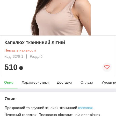
Капелюх тканинний літній
Немає в наявності
Код: 32/6-1
Роздріб
510
₴
Опис
Характеристики
Доставка
Оплата
Умови п
Опис
Прекрасний та зручний жіночий тканинний
капелюх
.
Чудесний капелюх. Прекрасно підходить під одяг різних