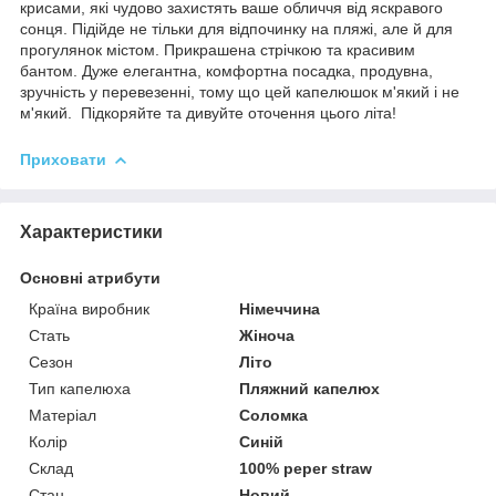
крисами, які чудово захистять ваше обличчя від яскравого
сонця. Підійде не тільки для відпочинку на пляжі, але й для
прогулянок містом. Прикрашена стрічкою та красивим
бантом. Дуже елегантна, комфортна посадка, продувна,
зручність у перевезенні, тому що цей капелюшок м'який і не
м'який. Підкоряйте та дивуйте оточення цього літа!
Приховати
Характеристики
Основні атрибути
Країна виробник
Німеччина
Стать
Жіноча
Сезон
Літо
Тип капелюха
Пляжний капелюх
Матеріал
Соломка
Колір
Синій
Склад
100% peper straw
Стан
Новий