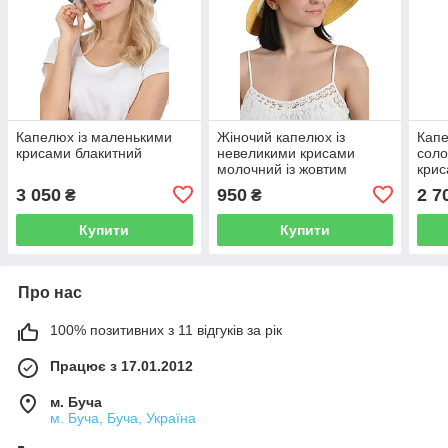
Капелюх із маленькими
Жіночий капелюх із
Капе
крисами блакитний
невеликими крисами
соло
молочний із жовтим
кри
3 050
950
2 7
₴
₴
Купити
Купити
Про нас
100% позитивних з 11 відгуків за рік
Працює з 17.01.2012
м. Буча
м. Буча, Буча, Україна