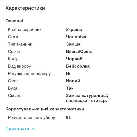
Характеристики
Основні
Країна виробник
Україна
Стать
Чоловіча
Тип тканини
Замша
Сезон
Весна/Осінь
Колір
Чорний
Вид виробу
Бейсболка
Регулювання розміру
Ні
Стан
Новий
Вуха
Так
Склад
Замша натуральна;
підкладка - статьр.
Користувальницькі характеристики
Розмір головного убору
61
Приховати