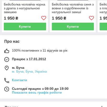
Бейсболка чоловіча чорна
Бейсболка чоловіча синя з
Бейс
з драпа з натуральною
вовни з оздобленням із
з пл
замшею
натуральної замші
нату
1 950
1 950
1 9
₴
₴
Купити
Купити
Про нас
100% позитивних з 11 відгуків за рік
Працює з 17.01.2012
м. Буча
м. Буча, Буча, Україна
Контакти
Сьогодні працює з 09:00 до 19:00
Показати весь графік роботи