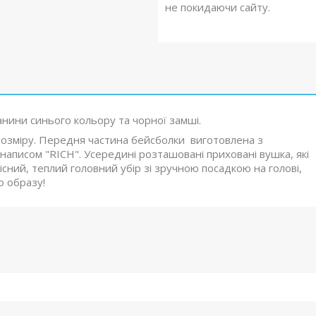
не покидаючи сайту.
анини синього кольору та чорної замші.
розміру. Передня частина бейсболки виготовлена з
написом "RICH". Усередині розташовані приховані вушка, які
кісний, теплий головний убір зі зручною посадкою на голові,
о образу!