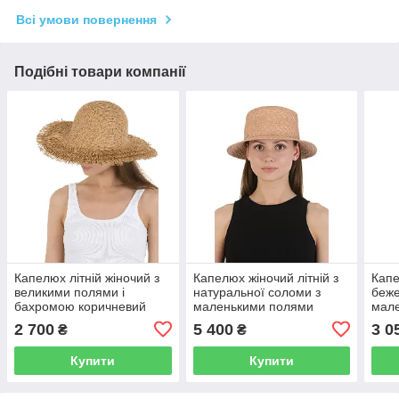
Всі умови повернення
Подібні товари компанії
Капелюх літній жіночий з
Капелюх жіночий літній з
Капе
великими полями і
натуральної соломи з
беже
бахромою коричневий
маленькими полями
мал
коричневий
2 700
5 400
3 0
₴
₴
Купити
Купити