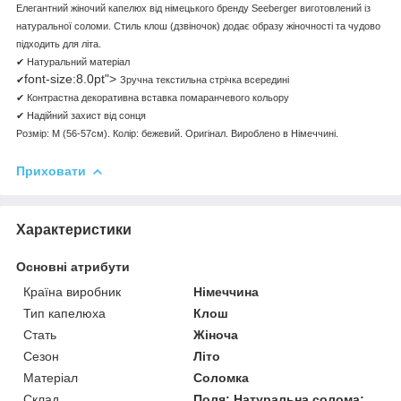
Елегантний жіночий капелюх від німецького бренду Seeberger виготовлений із
натуральної соломи. Стиль клош (дзвіночок) додає образу жіночності та чудово
підходить для літа.
✔
Натуральний
матеріа
л
font-size:8.0pt">
✔
Зручна
текстильна
стрічка
всередин
і
✔
Контрастна
декоративна
вставк
а помаранчевого кольору
✔
Надійний
захист
від
сонц
я
Розмір: M (56-57см). Колір: бежевий. Оригінал. Вироблено в Німеччині.
Приховати
Характеристики
Основні атрибути
Країна виробник
Німеччина
Тип капелюха
Клош
Стать
Жіноча
Сезон
Літо
Матеріал
Соломка
Склад
Поля: Натуральна солома;