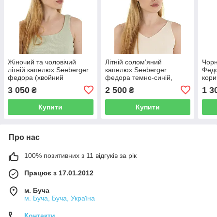
Жіночий та чоловічий
Літній солом’яний
Чорн
літній капелюх Seeberger
капелюх Seeberger
Федо
федора (хвойний
федора темно-синій,
кори
зелений) з натуральної
капелюх унісекс із
3 050
2 500
1 3
₴
₴
соломки, капелюх з
соломки з регулятором
регулятором розміру
розміру
Купити
Купити
Про нас
100% позитивних з 11 відгуків за рік
Працює з 17.01.2012
м. Буча
м. Буча, Буча, Україна
Контакти