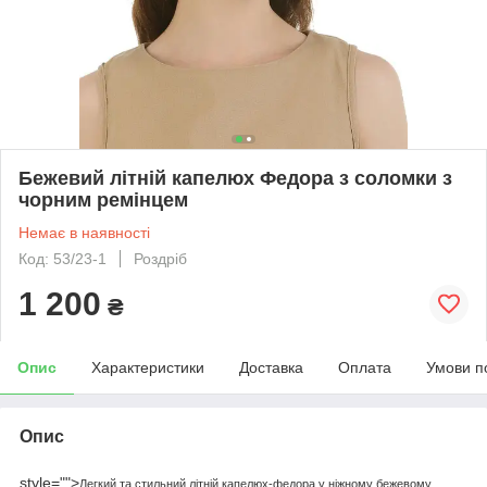
Бежевий літній капелюх Федора з соломки з
чорним ремінцем
Немає в наявності
Код: 53/23-1
Роздріб
1 200
₴
Опис
Характеристики
Доставка
Оплата
Умови п
Опис
style="">
Легкий та стильний літній капелюх-федора у ніжному бежевому