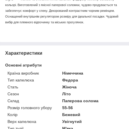
кольорі. Виготовлений з якісної паперової соломки, чудово продувається та
забезпечує комфорт у спеку. Декорований контрастним чорним ремінцем.
Оснащений внутрішнім регулятором розміру для ідеальної посадки. Чудовий
вибір для пляжного відпочинку та міських прогулянок.
Характеристики
Основні атрибути
Країна виробник
Німеччина
Тип капелюха
Федора
Стать
Жіноча
Сезон
Літо
Склад
Паперова солома
Розмір головного убору
55-56
Колір
Бежевий
Верх капелюха
Увігнутий
Тип тулії
М'яка