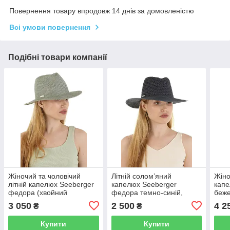
Повернення товару впродовж 14 днів за домовленістю
Всі умови повернення
Подібні товари компанії
Жіночий та чоловічий
Літній солом’яний
Жіно
літній капелюх Seeberger
капелюх Seeberger
кап
федора (хвойний
федора темно-синій,
беже
зелений) з натуральної
капелюх унісекс із
нату
3 050
2 500
4 2
₴
₴
соломки, капелюх з
соломки з регулятором
регулятором розміру
розміру
Купити
Купити