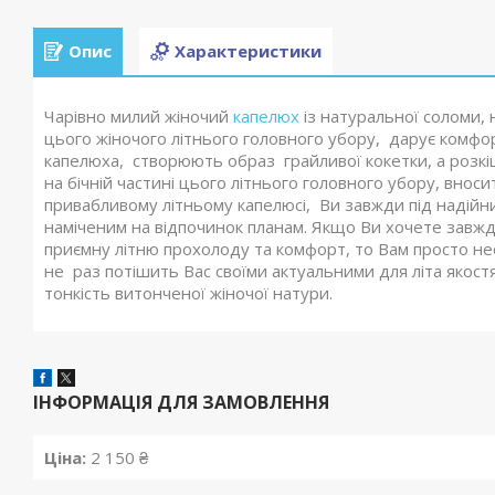
Опис
Характеристики
Чарівно милий жіночий
капелюх
із натуральної соломи,
цього жіночого літнього головного убору, дарує комфорт
капелюха, створюють образ грайливої кокетки, а розкі
на бічній частині цього літнього головного убору, вноси
привабливому літньому капелюсі, Ви завжди під надійн
наміченим на відпочинок планам. Якщо Ви хочете завжди
приємну літню прохолоду та комфорт, то Вам просто нео
не раз потішить Вас своїми актуальними для літа якост
тонкість витонченої жіночої натури.
ІНФОРМАЦІЯ ДЛЯ ЗАМОВЛЕННЯ
Ціна:
2 150 ₴