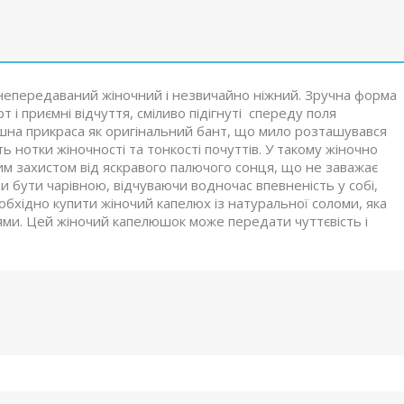
 непередаваний жіночний і незвичайно ніжний. Зручна форма
 і приємні відчуття, сміливо підігнуті спереду поля
шна прикраса як оригінальний бант, що мило розташувався
ть нотки жіночності та тонкості почуттів. У такому жіночно
им захистом від яскравого палючого сонця, що не заважає
 бути чарівною, відчуваючи водночас впевненість у собі,
бхідно купити жіночий капелюх із натуральної соломи, яка
ями. Цей жіночий капелюшок може передати чуттєвість і