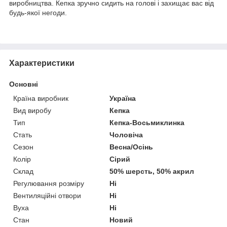
виробництва. Кепка зручно сидить на голові і захищає вас від
будь-якої негоди.
Характеристики
Основні
Країна виробник
Україна
Вид виробу
Кепка
Тип
Кепка-Восьмиклинка
Стать
Чоловіча
Сезон
Весна/Осінь
Колір
Сірий
Склад
50% шерсть, 50% акрил
Регулювання розміру
Ні
Вентиляційні отвори
Ні
Вуха
Ні
Стан
Новий