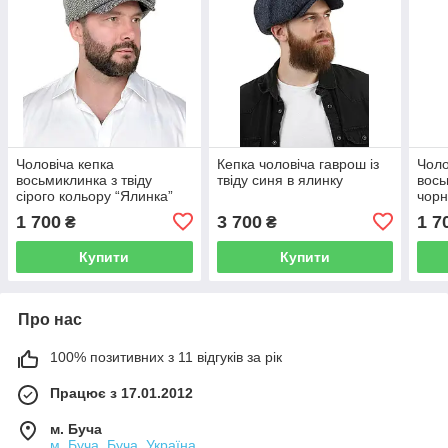
Чоловіча кепка
Кепка чоловіча гаврош із
Чоло
восьмиклинка з твіду
твіду синя в ялинку
вось
сірого кольору “Ялинка”
чорн
Gatsby / Гаврош /
вовн
1 700
3 700
1 7
₴
₴
Хуліганка
регу
Купити
Купити
Про нас
100% позитивних з 11 відгуків за рік
Працює з 17.01.2012
м. Буча
м. Буча, Буча, Україна