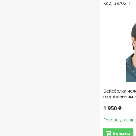
39/02-1
Бейсболка чоло
оздобленням з
1 950 ₴
Готово до відп
Купити