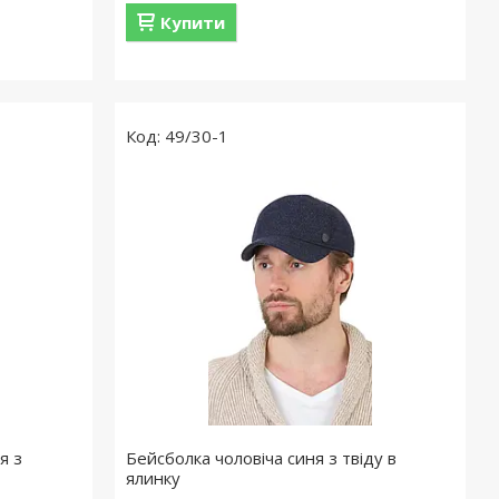
Купити
49/30-1
я з
Бейсболка чоловіча синя з твіду в
ялинку