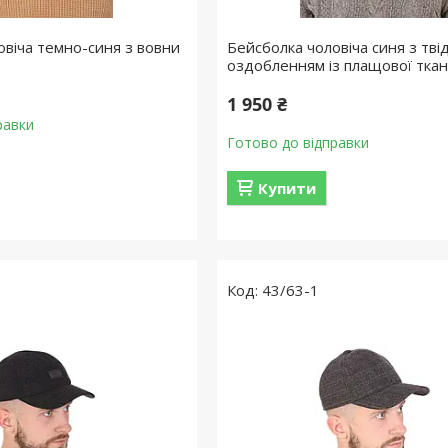
овіча темно-синя з вовни
Бейсболка чоловіча синя з твід
оздобленням із плащової тка
1 950 ₴
равки
Готово до відправки
Купити
43/63-1