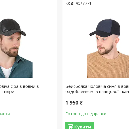
45/77-1
віча сіра з вовни з
Бейсболка чоловіча синя з вов
і шкіри
оздобленням із плащової тка
1 950 ₴
равки
Готово до відправки
Купити