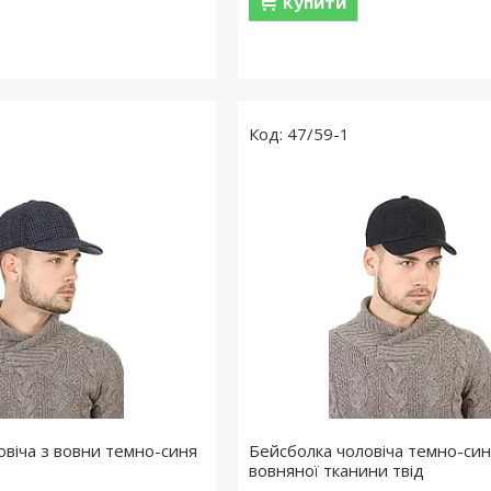
Купити
47/59-1
овіча з вовни темно-синя
Бейсболка чоловіча темно-син
вовняної тканини твід