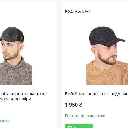
45/64-1
овіча чорна з плащової
Бейсболка чоловіча з твіду син
туральної шкіри
1 950 ₴
Готово до відправки
равки