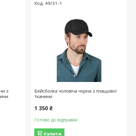
49/31-1
ни з
Бейсболка чоловіча чорна з плащової
нини
тканини
1 350 ₴
Готово до відправки
Купити