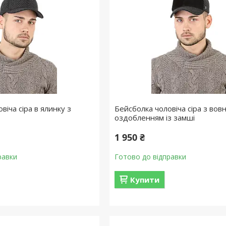
віча сіра в ялинку з
Бейсболка чоловіча сіра з вовн
оздобленням із замші
1 950 ₴
равки
Готово до відправки
Купити