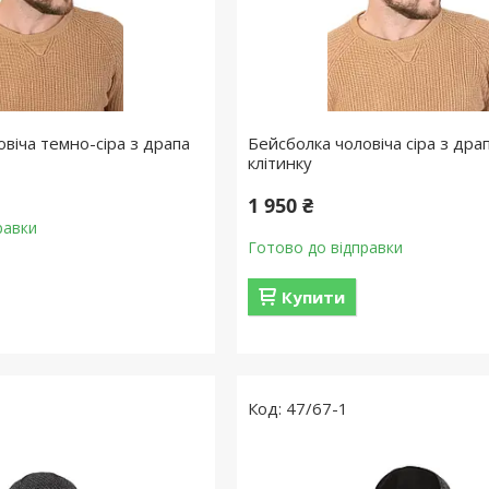
віча темно-сіра з драпа
Бейсболка чоловіча сіра з драп
клітинку
1 950 ₴
равки
Готово до відправки
Купити
47/67-1