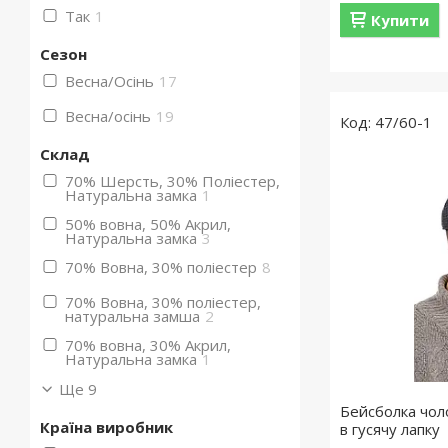
Так
1
Купити
Сезон
Весна/Осінь
17
Весна/осінь
19
47/60-1
Склад
70% Шерсть, 30% Поліестер,
Натуральна замка
1
50% вовна, 50% Акрил,
Натуральна замка
3
70% Вовна, 30% поліестер
8
70% Вовна, 30% поліестер,
натуральна замша
2
70% вовна, 30% Акрил,
Натуральна замка
1
Ще 9
Бейсболка чол
Країна виробник
в гусячу лапку