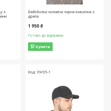
у з
Бейсболка чоловіча чорна класична з
нини
драпа
1 950 ₴
Готово до відправки
Купити
39/05-1