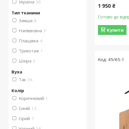
Україна
36
1 950 ₴
Тип тканини
Готово до відп
Замша
8
Купити
Напіввовна
3
Плащівка
4
Трикотаж
1
45/65-1
Шкіра
3
Вуха
Так
36
Колір
Коричневий
1
Синій
12
Сірий
7
Чорний
16